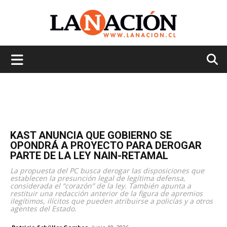
La
Nación
KAST ANUNCIA QUE GOBIERNO SE
OPONDRÁ A PROYECTO PARA DEROGAR
PARTE DE LA LEY NAIN-RETAMAL
La propuesta del PC busca derogar las disposiciones que
establecen la presunción legal de legítima defensa,
considerada el “corazón” de la ley. También apunta a
restituir una redacción anterior de la figura de apremios
ilegítimos, ilícitos que pueden atribuirse a policías y a otros
agentes del Estado.