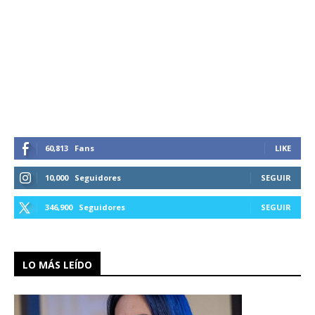
60,813
Fans
LIKE
10,000
Seguidores
SEGUIR
346,900
Seguidores
SEGUIR
LO MÁS LEÍDO