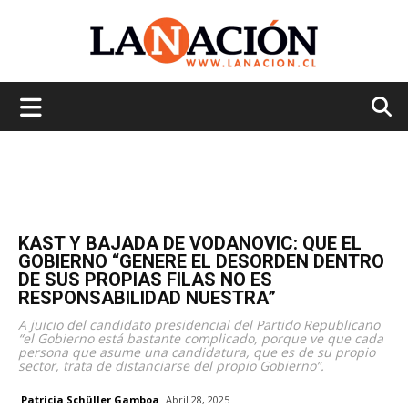
La
Nación
KAST Y BAJADA DE VODANOVIC: QUE EL
GOBIERNO “GENERE EL DESORDEN DENTRO
DE SUS PROPIAS FILAS NO ES
RESPONSABILIDAD NUESTRA”
A juicio del candidato presidencial del Partido Republicano
“el Gobierno está bastante complicado, porque ve que cada
persona que asume una candidatura, que es de su propio
sector, trata de distanciarse del propio Gobierno”.
Patricia Schüller Gamboa
Abril 28, 2025