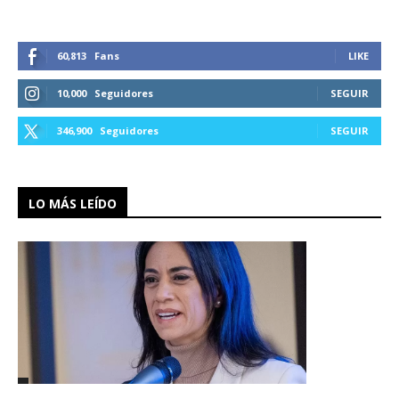
60,813
Fans
LIKE
10,000
Seguidores
SEGUIR
346,900
Seguidores
SEGUIR
LO MÁS LEÍDO