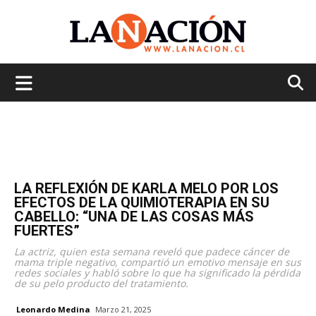
La
Nación
LA REFLEXIÓN DE KARLA MELO POR LOS
EFECTOS DE LA QUIMIOTERAPIA EN SU
CABELLO: “UNA DE LAS COSAS MÁS
FUERTES”
La actriz, quien esta semana reveló que padece cáncer de
mama triple negativo, compartió un emotivo mensaje en sus
redes sociales y habló sobre lo que ha significado la pérdida
de su pelo producto del tratamiento.
Leonardo Medina
Marzo 21, 2025