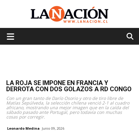
La
Nación
LA ROJA SE IMPONE EN FRANCIA Y
DERROTA CON DOS GOLAZOS A RD CONGO
Con un gran tanto de Darío Osorio y otro de tiro libre de
Matías Sepúlveda, la selección chilena venció 2-1 al cuadro
africano, mostrando una mejor imagen que en la caída del
sábado pasado ante Portugal, pero todavía con muchas
cosas por corregir.
Leonardo Medina
Junio 09, 2026