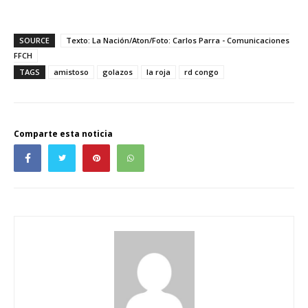
SOURCE
Texto: La Nación/Aton/Foto: Carlos Parra - Comunicaciones
FFCH
TAGS
amistoso
golazos
la roja
rd congo
Comparte esta noticia