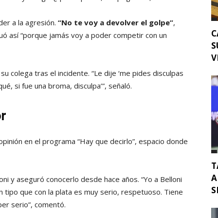
er a la agresión.
“No te voy a devolver el golpe”
,
C
tuó así “porque jamás voy a poder competir con un
S
V
 colega tras el incidente. “Le dije ‘me pides disculpas
qué, si fue una broma, disculpa’”, señaló.
or
u opinión en el programa “Hay que decirlo”, espacio donde
T
A
loni y aseguró conocerlo desde hace años. “Yo a Belloni
S
n tipo que con la plata es muy serio, respetuoso. Tiene
per serio”, comentó.