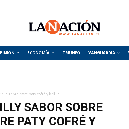
PINIÓN
ECONOMÍA
TRIUNFO
VANGUARDIA
La
Nación
 el quiebre entre paty cofré y bell..."
WILLY SABOR SOBRE
RE PATY COFRÉ Y