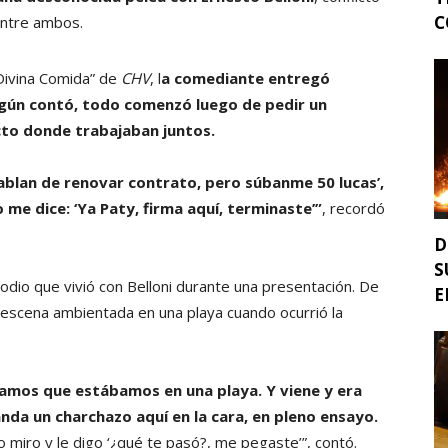
C
entre ambos.
 Divina Comida” de
CHV
, l
a comediante entregó
Según contó, todo comenzó luego de pedir un
to donde trabajaban juntos.
hablan de renovar contrato, pero súbanme 50 lucas’,
o me dice: ‘Ya Paty, firma aquí, terminaste’”
, recordó
D
S
dio que vivió con Belloni durante una presentación. De
E
 escena ambientada en una playa cuando ocurrió la
ábamos que estábamos en una playa. Y viene y era
anda un charchazo aquí en la cara, en pleno ensayo.
o miro y le digo ‘¿qué te pasó?, me pegaste’”, contó.