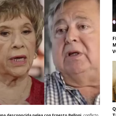
F
M
V
Q
T
una desconocida pelea con Ernesto Belloni
, conflicto