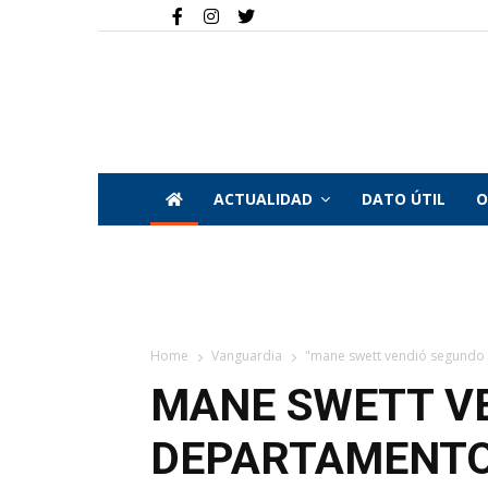
ACTUALIDAD
DATO ÚTIL
O
Home
Vanguardia
"mane swett vendió segundo d
MANE SWETT V
DEPARTAMENTO