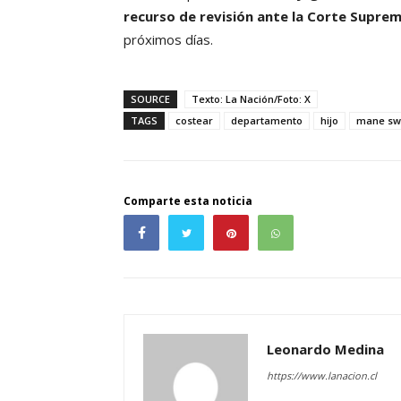
recurso de revisión ante la Corte Supre
próximos días.
SOURCE
Texto: La Nación/Foto: X
TAGS
costear
departamento
hijo
mane sw
Comparte esta noticia
Leonardo Medina
https://www.lanacion.cl