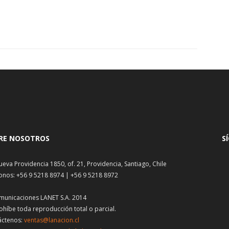
RE NOSOTROS
S
ueva Providencia 1850, of. 21, Providencia, Santiago, Chile
onos: +56 9 5218 8974 | +56 9 5218 8972
municaciones LANET S.A. 2014
ohíbe toda reproducción total o parcial.
áctenos:
ventas@lanacion.cl