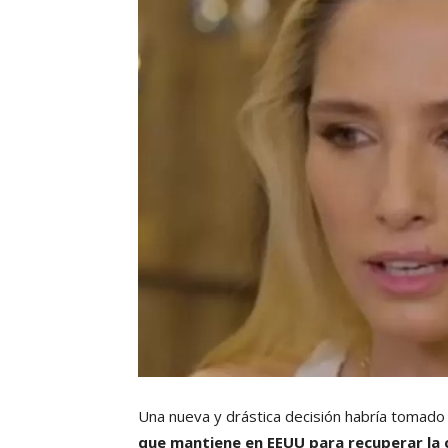
Una nueva y drástica decisión habría tomado 
que mantiene en EEUU para recuperar la c