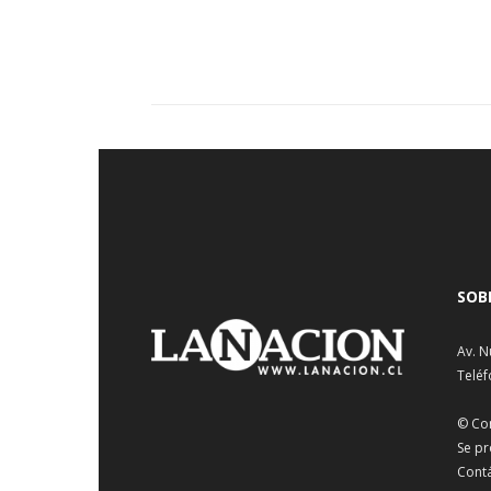
SOB
Av. N
Teléf
© Co
Se pr
Cont