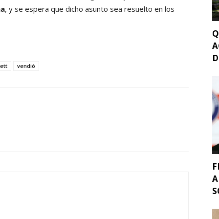
ma
, y se espera que dicho asunto sea resuelto en los
Q
A
D
ett
vendió
F
A
S