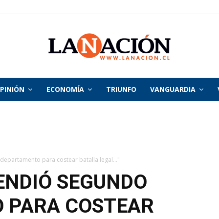
PINIÓN
ECONOMÍA
TRIUNFO
VANGUARDIA
La
Nación
epartamento para costear batalla legal..."
ENDIÓ SEGUNDO
 PARA COSTEAR