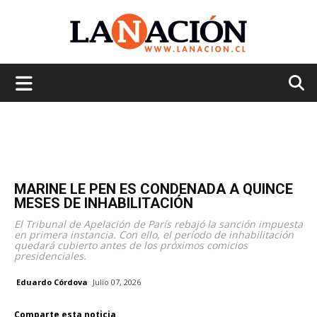
La
Nación
MARINE LE PEN ES CONDENADA A QUINCE
MESES DE INHABILITACIÓN
El Tribunal de Apelación de París rebajó la sanción impuesta
en primera instancia. Con ello, el período de inhabilitación
quedará cubierto antes de los próximos comicios
presidenciales.
Eduardo Córdova
Julio 07, 2026
Comparte esta noticia