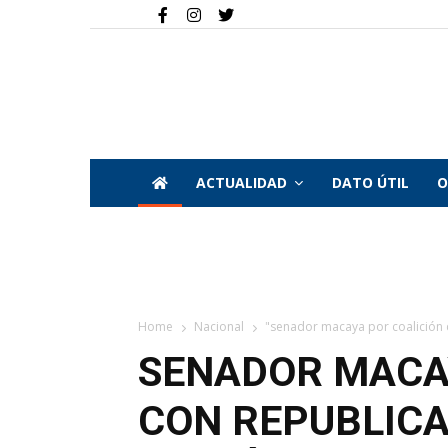
ACTUALIDAD
DATO ÚTIL
O
Home
Nacional
"senador macaya por coalición co
SENADOR MACA
CON REPUBLICA