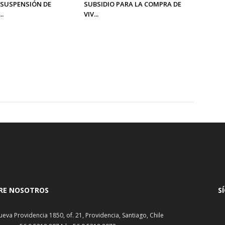
SUSPENSIÓN DE
SUBSIDIO PARA LA COMPRA DE
..
VIV...
RE NOSOTROS
S
ueva Providencia 1850, of. 21, Providencia, Santiago, Chile