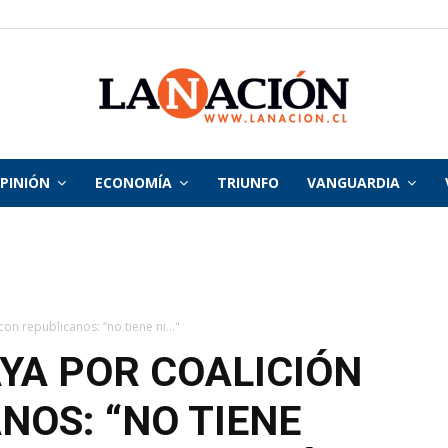
PINIÓN
ECONOMÍA
TRIUNFO
VANGUARDIA
La
Nación
n republicanos: “no tiene ni..."
YA POR COALICIÓN
NOS: “NO TIENE