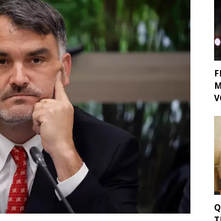
F
M
V
Q
T