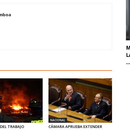
amboa
M
L
..
NACIONAL
 DEL TRABAJO
CÁMARA APRUEBA EXTENDER