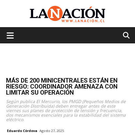
La
Nación
MÁS DE 200 MINICENTRALES ESTÁN EN
RIESGO: COORDINADOR AMENAZA CON
LIMITAR SU OPERACIÓN
Según publica El Mercurio, los PMGD (Pequeños Medios de
Generación Distribuida) deben entregar antes de este
viernes sus planes de protección de tensión y frecuencia,
dos mecanismos esenciales para la estabilidad del sistema
eléctrico.
Eduardo Córdova
Agosto 27, 2025