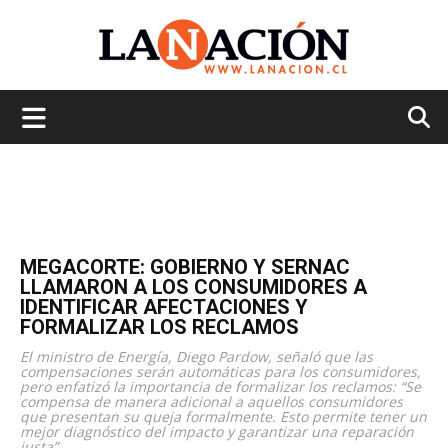
La
Nación
MEGACORTE: GOBIERNO Y SERNAC
LLAMARON A LOS CONSUMIDORES A
IDENTIFICAR AFECTACIONES Y
FORMALIZAR LOS RECLAMOS
El ministro de Energía, Diego Pardow, señaló que las
compensaciones serán automáticas para los consumidores,
pero enfatizó la importancia de formalizar los reclamos: “Se
compensa de manera adicional a aquellos consumidores
que presentan su queja formalmente. Esto permite tener un
mejor diagnóstico del impacto y garantizar una reparación
justa”.