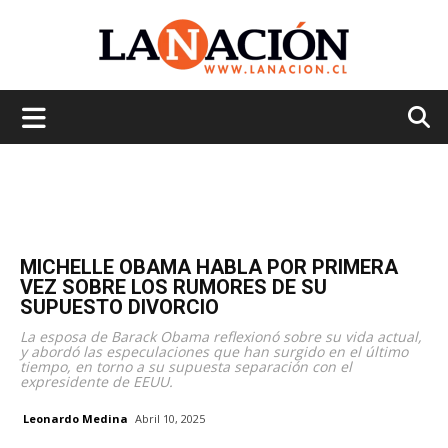
La
Nación
MICHELLE OBAMA HABLA POR PRIMERA
VEZ SOBRE LOS RUMORES DE SU
SUPUESTO DIVORCIO
La esposa de Barack Obama reflexionó sobre su vida actual,
y abordó las especulaciones que han surgido en el último
tiempo, en torno a su supuesta separación con el
expresidente de EEUU.
Leonardo Medina
Abril 10, 2025