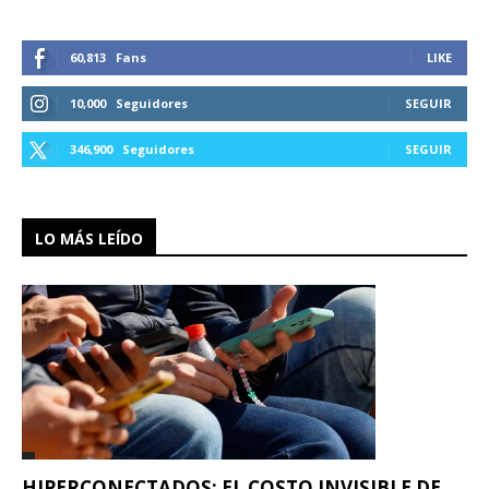
60,813
Fans
LIKE
10,000
Seguidores
SEGUIR
346,900
Seguidores
SEGUIR
LO MÁS LEÍDO
HIPERCONECTADOS: EL COSTO INVISIBLE DE