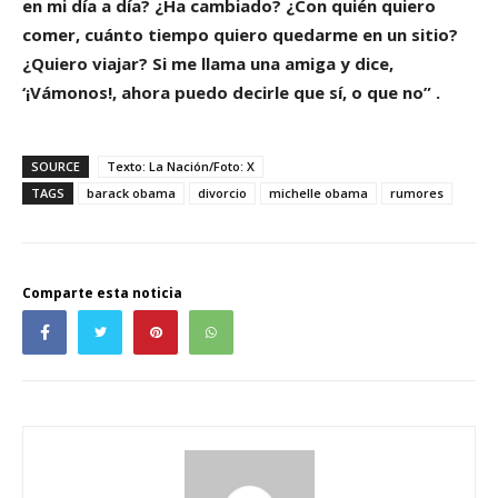
en mi día a día? ¿Ha cambiado? ¿Con quién quiero
comer, cuánto tiempo quiero quedarme en un sitio?
¿Quiero viajar? Si me llama una amiga y dice,
‘¡Vámonos!, ahora puedo decirle que sí, o que no” .
SOURCE
Texto: La Nación/Foto: X
TAGS
barack obama
divorcio
michelle obama
rumores
Comparte esta noticia