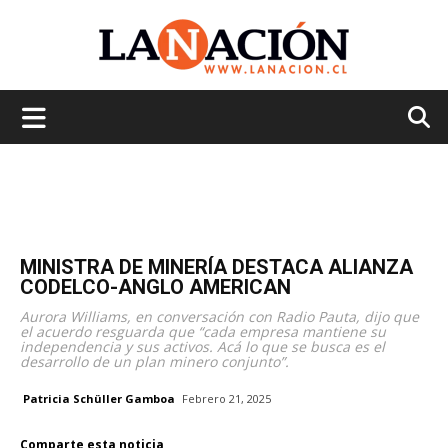
La
Nación
MINISTRA DE MINERÍA DESTACA ALIANZA
CODELCO-ANGLO AMERICAN
Aurora Williams, en conversación con Radio Pauta, dijo que
el acuerdo resguarda que “cada empresa mantiene su
independencia y sus activos. Acá lo que se busca es el
desarrollo de un plan minero conjunto”.
Patricia Schüller Gamboa
Febrero 21, 2025
Comparte esta noticia