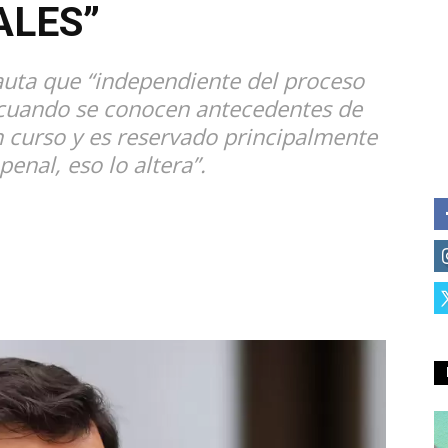
ALES”
auta que “independiente del proceso
cuando se conocen antecedentes de
 curso y es reservado principalmente
penal, eso lo altera”.