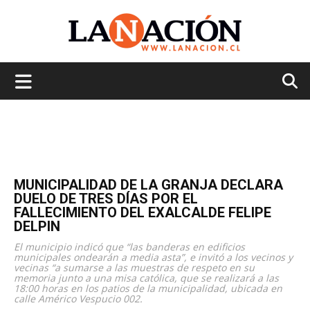
La
Nación
MUNICIPALIDAD DE LA GRANJA DECLARA
DUELO DE TRES DÍAS POR EL
FALLECIMIENTO DEL EXALCALDE FELIPE
DELPIN
El municipio indicó que “las banderas en edificios
municipales ondearán a media asta”, e invitó a los vecinos y
vecinas “a sumarse a las muestras de respeto en su
memoria junto a una misa católica, que se realizará a las
18:00 horas en los patios de la municipalidad, ubicada en
calle Américo Vespucio 002.