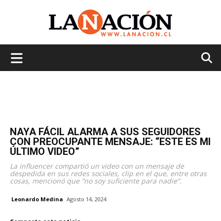
La
Nación
NAYA FÁCIL ALARMA A SUS SEGUIDORES
CON PREOCUPANTE MENSAJE: “ESTE ES MI
ÚLTIMO VIDEO”
La influencer compartió un video con un mensaje de
despedida en sus redes sociales, clip en el que, entre otras
cosas, mencionó que “no soy suficiente para nadie”.
Leonardo Medina
Agosto 14, 2024