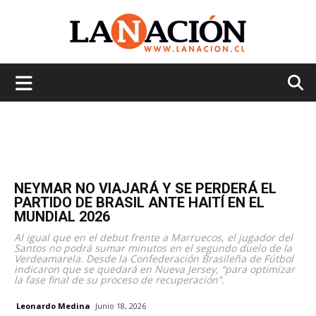
La
Nación
NEYMAR NO VIAJARÁ Y SE PERDERÁ EL
PARTIDO DE BRASIL ANTE HAITÍ EN EL
MUNDIAL 2026
Al igual que en el debut frente a Marruecos, el jugador del
Santos no podrá sumar minutos en el segundo duelo de la
Verdeamarela. Desde la Confederación Brasileña de Fútbol
indicaron que se quedará en Nueva Jersey, “para optimizar
la fase final de su proceso de recuperación”.
Leonardo Medina
Junio 18, 2026