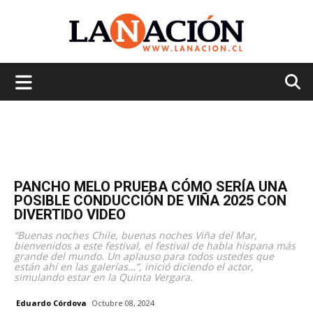
La
Nación
PANCHO MELO PRUEBA CÓMO SERÍA UNA
POSIBLE CONDUCCIÓN DE VIÑA 2025 CON
DIVERTIDO VIDEO
“Buenas noches Chile, buenas noches Viña del Mar,
bienvenidos a este festival, el festival de habla hispana más
grande del mundo. Un aplauso para todos ustedes que
están ahí en las galerías…”, inició diciendo el actor,
simulando estar en la Quinta Vergara.
Eduardo Córdova
Octubre 08, 2024