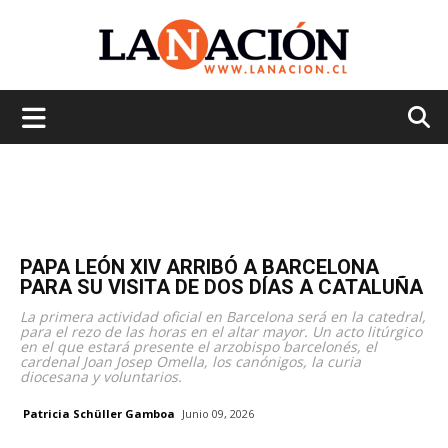
La
Nación
PAPA LEÓN XIV ARRIBÓ A BARCELONA
PARA SU VISITA DE DOS DÍAS A CATALUÑA
La primera actividad oficial en Barcelona será en la catedral,
para el rezo de las horas en el altar mayor. Un acto litúrgico
en el que estará presente el arzobispo barcelonés, el
cardenal Joan Josep Omella, los canónigos, la curia
diocesana y voluntarios.
Patricia Schüller Gamboa
Junio 09, 2026