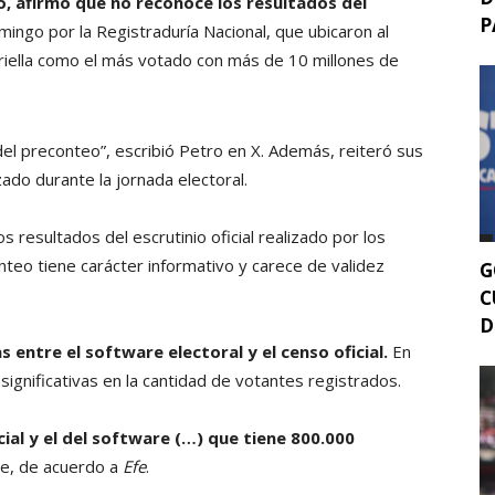
, afirmó que no reconoce los resultados del
P
ingo por la Registraduría Nacional, que ubicaron al
priella como el más votado con más de 10 millones de
el preconteo”, escribió Petro en X. Además, reiteró sus
zado durante la jornada electoral.
 resultados del escrutinio oficial realizado por los
onteo tiene carácter informativo y carece de validez
G
C
D
 entre el software electoral y el censo oficial.
En
significativas en la cantidad de votantes registrados.
ial y el del software (…) que tiene 800.000
te, de acuerdo a
Efe
.