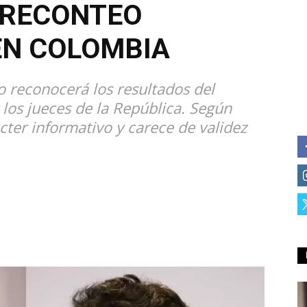
PRECONTEO
EN COLOMBIA
o reconocerá los resultados del
r los jueces de la República. Según
cter informativo y carece de validez