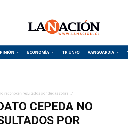
PINIÓN
ECONOMÍA
TRIUNFO
VANGUARDIA
La
Nación
no reconocen resultados por dudas sobre ..."
DATO CEPEDA NO
SULTADOS POR