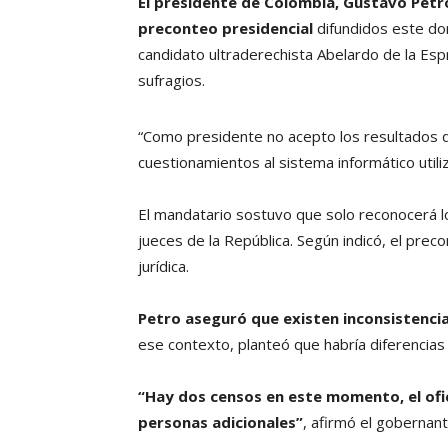
El presidente de Colombia, Gustavo Petro
preconteo presidencial
difundidos este dom
candidato ultraderechista Abelardo de la Es
sufragios.
“Como presidente no acepto los resultados d
cuestionamientos al sistema informático utili
El mandatario sostuvo que solo reconocerá los
jueces de la República. Según indicó, el prec
jurídica.
Petro aseguró que existen inconsistencias
ese contexto, planteó que habría diferencias 
“Hay dos censos en este momento, el ofic
personas adicionales”
, afirmó el gobernan