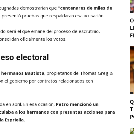
mpugnadas demostrarían que
“centenares de miles de
 presentó pruebas que respaldaran esa acusación.
C
L
álido será el que emane del proceso de escrutinio,
F
consolidan oficialmente los votos.
eso electoral
os hermanos Bautista
, propietarios de Thomas Greg &
n el gobierno por contratos relacionados con
Q
da en abril. En esa ocasión,
Petro mencionó un
T
nculaba a los hermanos con presuntas acciones para
P
 Espriella.