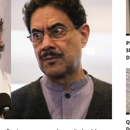
P
S
D
Q
D