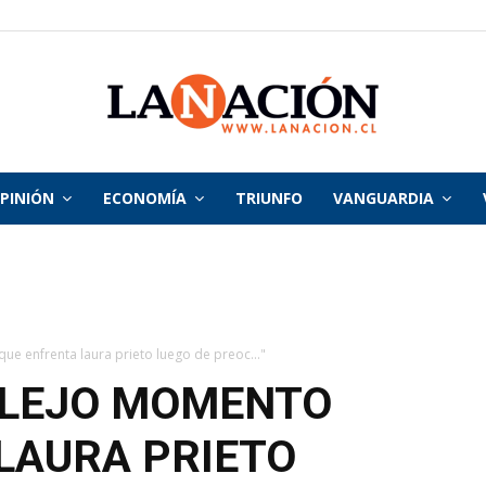
PINIÓN
ECONOMÍA
TRIUNFO
VANGUARDIA
La
Nación
e enfrenta laura prieto luego de preoc..."
LEJO MOMENTO
LAURA PRIETO