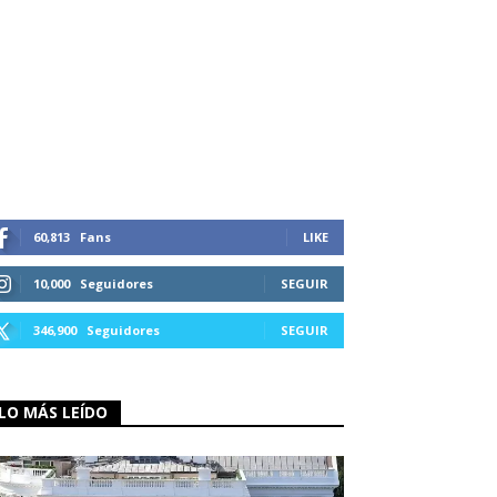
60,813
Fans
LIKE
10,000
Seguidores
SEGUIR
346,900
Seguidores
SEGUIR
LO MÁS LEÍDO