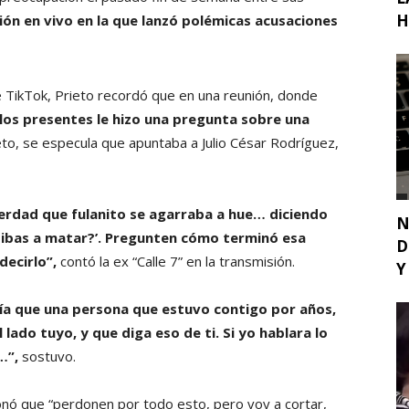
H
ión en vivo en la que lanzó polémicas acusaciones
de TikTok, Prieto recordó que en una reunión, donde
los presentes le hizo una pregunta sobre una
jeto, se especula que apuntaba a Julio César Rodríguez,
verdad que fulanito se agarraba a hue… diciendo
N
e ibas a matar?’. Pregunten cómo terminó esa
D
decirlo”,
contó la ex “Calle 7” en la transmisión.
Y
ría que una persona que estuvo contigo por años,
lado tuyo, y que diga eso de ti. Si yo hablara lo
g…”,
sostuvo.
nó que “perdonen por todo esto, pero voy a cortar,