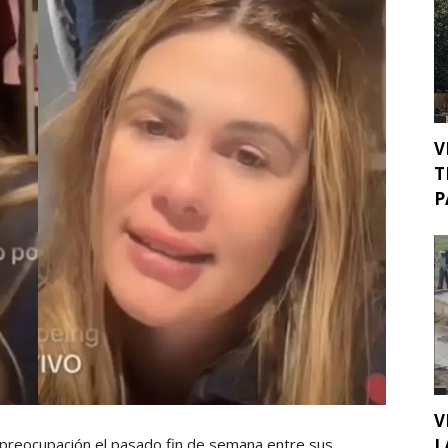
V
T
P
V
L
 preocupación el pasado fin de semana entre sus