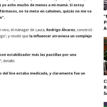
…) yo echo mucho de menos a mi mamá. Si estoy
 fármacos, no te meto en cahuines, quizás no me va
“
o”.
P
A
n vivo, el mánager de Laura,
Rodrigo Álvarez
, conversó
digo”, y reveló que
la influencer atraviesa un complejo
con estabilizador más las pastillas por una
”
, detalló.
 del live estaba medicada, y claramente fue un
C
R
S