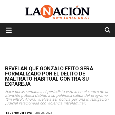
La
Nación
REVELAN QUE GONZALO FEITO SERÁ
FORMALIZADO POR EL DELITO DE
MALTRATO HABITUAL CONTRA SU
EXPAREJA
Hace pocas semanas, el periodista estuvo en el centro de la
atención pública debido a su polémica salida del programa
“Sin Filtro”. Ahora, vuelve a ser noticia por una investigación
judicial relacionada con violencia intrafamiliar.
Eduardo Córdova
Junio 25, 2026