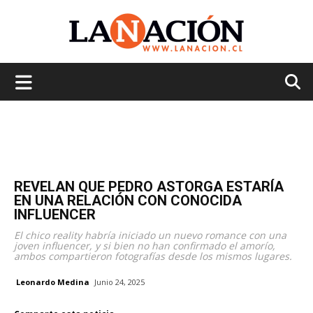
La
Nación
REVELAN QUE PEDRO ASTORGA ESTARÍA
EN UNA RELACIÓN CON CONOCIDA
INFLUENCER
El chico reality habría iniciado un nuevo romance con una
joven influencer, y si bien no han confirmado el amorío,
ambos compartieron fotografías desde los mismos lugares.
Leonardo Medina
Junio 24, 2025