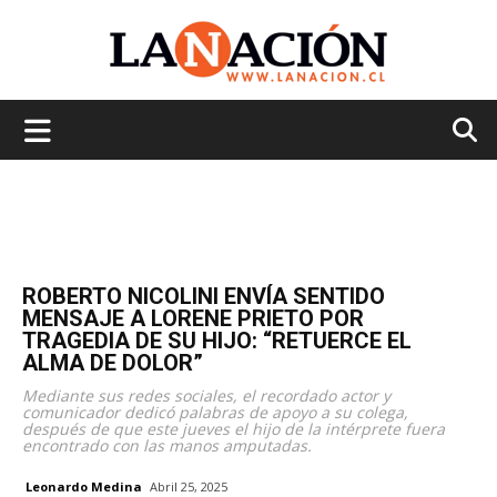
La
Nación
ROBERTO NICOLINI ENVÍA SENTIDO
MENSAJE A LORENE PRIETO POR
TRAGEDIA DE SU HIJO: “RETUERCE EL
ALMA DE DOLOR”
Mediante sus redes sociales, el recordado actor y
comunicador dedicó palabras de apoyo a su colega,
después de que este jueves el hijo de la intérprete fuera
encontrado con las manos amputadas.
Leonardo Medina
Abril 25, 2025