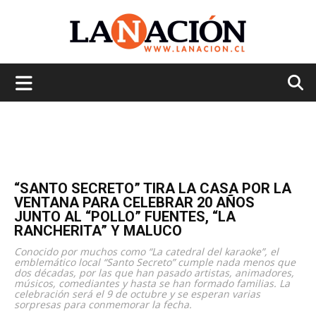
La
Nación
“SANTO SECRETO” TIRA LA CASA POR LA
VENTANA PARA CELEBRAR 20 AÑOS
JUNTO AL “POLLO” FUENTES, “LA
RANCHERITA” Y MALUCO
Conocido por muchos como “La catedral del karaoke”, el
emblemático local “Santo Secreto” cumple nada menos que
dos décadas, por las que han pasado artistas, animadores,
músicos, comediantes y hasta se han formado familias. La
celebración será el 9 de octubre y se esperan varias
sorpresas para conmemorar la fecha.