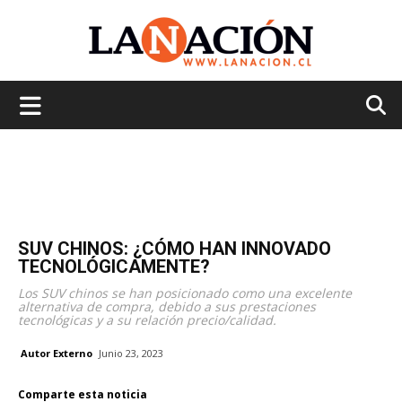
La
Nación
SUV CHINOS: ¿CÓMO HAN INNOVADO
TECNOLÓGICAMENTE?
Los SUV chinos se han posicionado como una excelente
alternativa de compra, debido a sus prestaciones
tecnológicas y a su relación precio/calidad.
Autor Externo
Junio 23, 2023
Comparte esta noticia