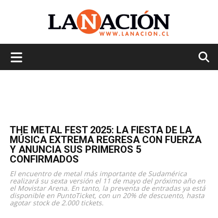
La
Nación
THE METAL FEST 2025: LA FIESTA DE LA
MÚSICA EXTREMA REGRESA CON FUERZA
Y ANUNCIA SUS PRIMEROS 5
CONFIRMADOS
El encuentro de metal más importante de Sudamérica
realizará su sexta versión el 11 de mayo del próximo año en
el Movistar Arena. En tanto, la preventa de entradas ya está
disponible en PuntoTicket, con un 20% de descuento, hasta
agotar stock de 2.000 tickets.