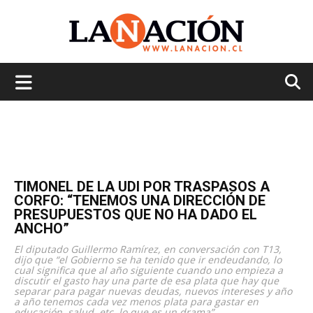
La
Nación
TIMONEL DE LA UDI POR TRASPASOS A
CORFO: “TENEMOS UNA DIRECCIÓN DE
PRESUPUESTOS QUE NO HA DADO EL
ANCHO”
El diputado Guillermo Ramírez, en conversación con T13,
dijo que “el Gobierno se ha tenido que ir endeudando, lo
cual significa que al año siguiente cuando uno empieza a
discutir el gasto hay una parte de esa plata que hay que
separar para pagar nuevas deudas, nuevos intereses y año
a año tenemos cada vez menos plata para gastar en
educación, salud, etc, lo que es un drama”.