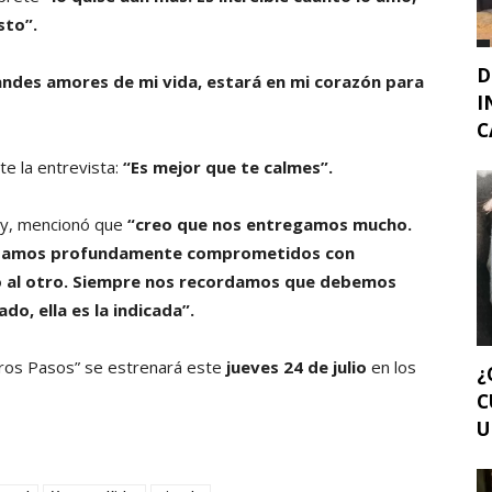
sto”.
D
grandes amores de mi vida, estará en mi corazón para
I
C
te la entrevista:
“Es mejor que te calmes”.
rby, mencionó que
“creo que nos entregamos mucho.
estamos profundamente comprometidos con
o al otro. Siempre nos recordamos que debemos
ado, ella es la indicada”.
eros Pasos” se estrenará este
jueves 24 de julio
en los
¿
C
U