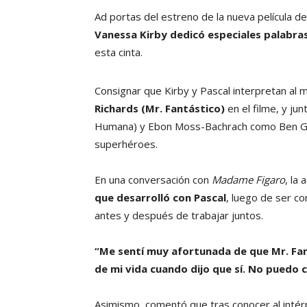
Ad portas del estreno de la nueva película d
Vanessa Kirby dedicó especiales palabras
esta cinta.
Consignar que Kirby y Pascal interpretan al
Richards (Mr. Fantástico)
en el filme, y ju
Humana) y Ebon Moss-Bachrach como Ben Gr
superhéroes.
En una conversación con
Madame Figaro
, la 
que desarrolló con Pascal
, luego de ser c
antes y después de trabajar juntos.
“Me sentí muy afortunada de que Mr. Fant
de mi vida cuando dijo que sí. No puedo cr
Asimismo, comentó que tras conocer al inté