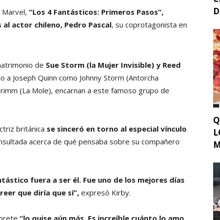
D
e Marvel,
“Los 4 Fantásticos: Primeros Pasos”,
 al actor chileno, Pedro Pascal
, su coprotagonista en
 matrimonio de
Sue Storm (la Mujer Invisible) y Reed
nto a Joseph Quinn como Johnny Storm (Antorcha
imm (La Mole), encarnan a este famoso grupo de
Q
actriz británica
se sinceró en torno al especial vínculo
L
onsultada acerca de qué pensaba sobre su compañero
M
ástico fuera a ser él. Fue uno de los mejores días
eer que diría que sí”,
expresó Kirby.
rprete
“lo quise aún más. Es increíble cuánto lo amo,