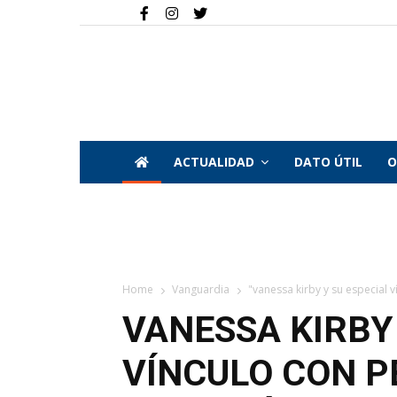
ACTUALIDAD
DATO ÚTIL
O
Home
Vanguardia
"vanessa kirby y su especial v
VANESSA KIRBY 
VÍNCULO CON P