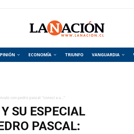
PINIÓN
ECONOMÍA
TRIUNFO
VANGUARDIA
La
Nación
ínculo con pedro pascal: “conocí a u..."
Y SU ESPECIAL
EDRO PASCAL: