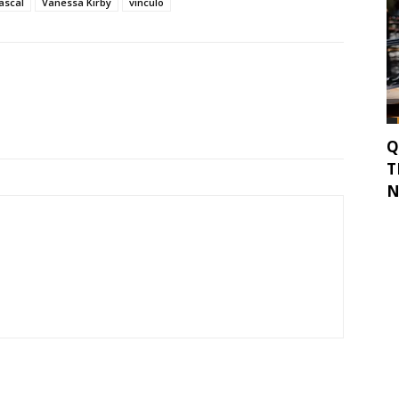
ascal
Vanessa Kirby
vinculo
Q
T
N