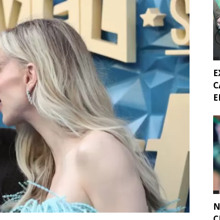
E
C
E
N
C