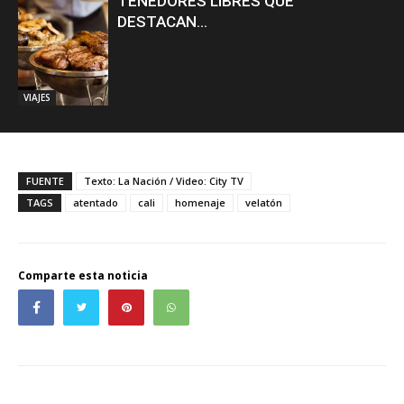
TENEDORES LIBRES QUE
DESTACAN...
VIAJES
FUENTE
Texto: La Nación / Video: City TV
TAGS
atentado
cali
homenaje
velatón
Comparte esta noticia