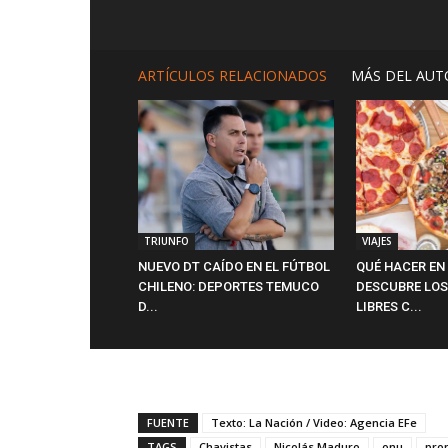
ARTÍCULOS RELACIONADOS
MÁS DEL AUT
TRIUNFO
VIAJES
NUEVO DT CAÍDO EN EL FÚTBOL
QUÉ HACER EN
CHILENO: DEPORTES TEMUCO
DESCUBRE LOS
D...
LIBRES C...
FUENTE
Texto: La Nación / Video: Agencia EFe
TAGS
Chavistas
Nicolás Maduro
onu
pro