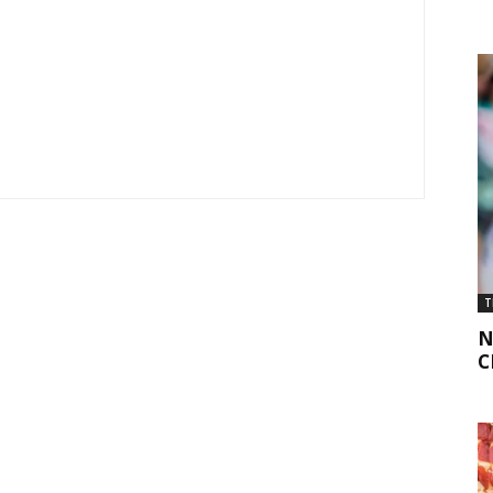
T
N
C