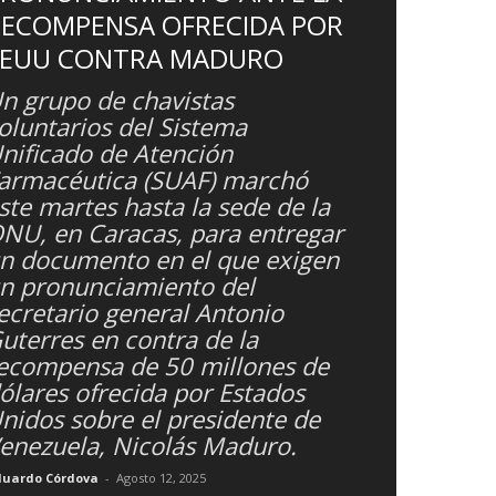
RECOMPENSA OFRECIDA POR
EEUU CONTRA MADURO
n grupo de chavistas
oluntarios del Sistema
nificado de Atención
armacéutica (SUAF) marchó
ste martes hasta la sede de la
NU, en Caracas, para entregar
n documento en el que exigen
n pronunciamiento del
ecretario general Antonio
uterres en contra de la
ecompensa de 50 millones de
ólares ofrecida por Estados
nidos sobre el presidente de
enezuela, Nicolás Maduro.
duardo Córdova
-
Agosto 12, 2025