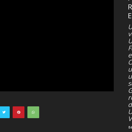
U
v
U
F
e
O
u
u
s
G
r
d
U
V
E