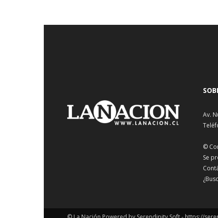
SOB
Av. N
Teléf
© Co
Se pr
Cont
¿Busc
© La Nación Powered by Serendipity Soft -
https://sere