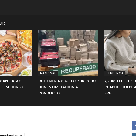
OR
NACIONAL
TENDENCIA
 SANTIAGO:
DETIENEN A SUJETO POR ROBO
¿CÓMO ELEGIR T
 TENEDORES
CON INTIMIDACIÓN A
PLAN DE CUENTA
CONDUCTO...
ERE...
nunciamiento