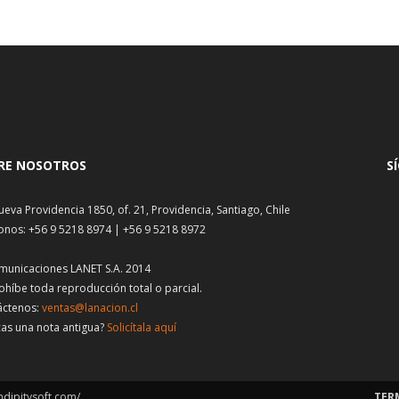
RE NOSOTROS
S
ueva Providencia 1850, of. 21, Providencia, Santiago, Chile
onos: +56 9 5218 8974 | +56 9 5218 8972
municaciones LANET S.A. 2014
ohíbe toda reproducción total o parcial.
áctenos:
ventas@lanacion.cl
as una nota antigua?
Solicítala aquí
ndipitysoft.com/
TER