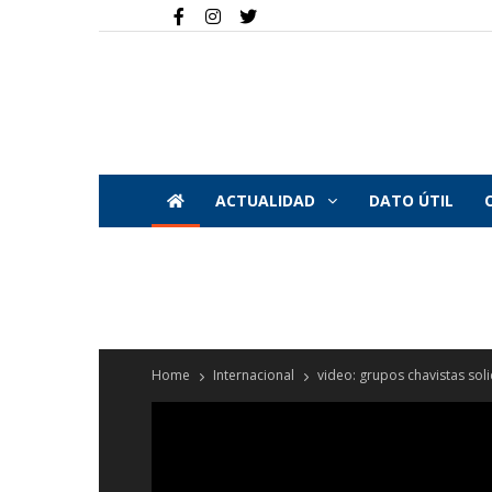
ACTUALIDAD
DATO ÚTIL
Home
Internacional
video: grupos chavistas solic