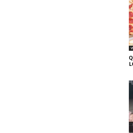
V
Q
L