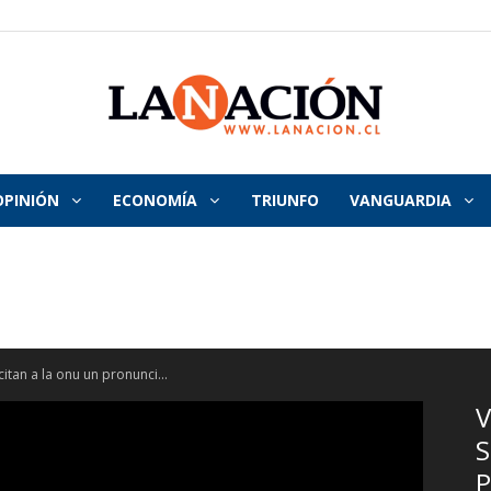
OPINIÓN
ECONOMÍA
TRIUNFO
VANGUARDIA
La
Nación
itan a la onu un pronunci...
V
S