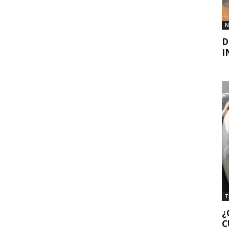
N
D
I
T
¿
C