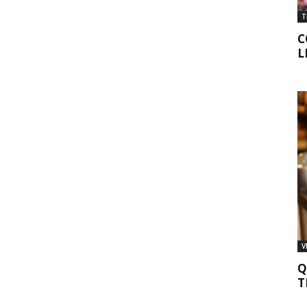
T
C
L
V
Q
T