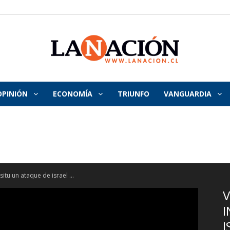
OPINIÓN
ECONOMÍA
TRIUNFO
VANGUARDIA
La
Nación
situ un ataque de israel ...
V
I
I