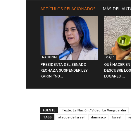
ARTÍCULOS RELACIONADOS
MÁS DEL AUT
NACIONAL
VIAJES
PRESIDENTA DEL SENADO
QUÉ HACER EN
RECHAZA SUSPENDER LEY
DESCUBRE LOS
KARIN: “NO...
LUGARES ...
FUENTE
Texto: La Nación / Video: La Vanguardia
TAGS
ataque de Israel
damasco
Israel
r