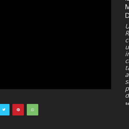
M
U
R
c
u
i
c
t
a
s
p
d
E