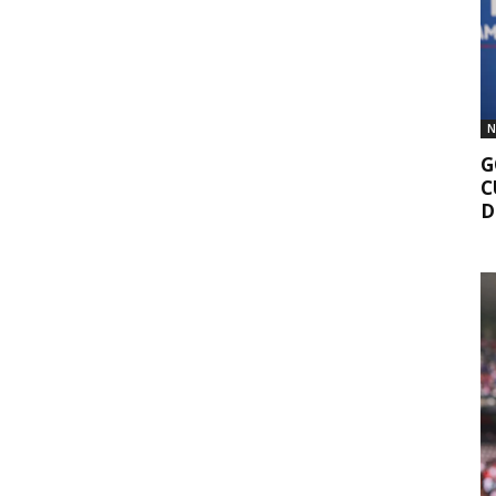
N
G
C
D