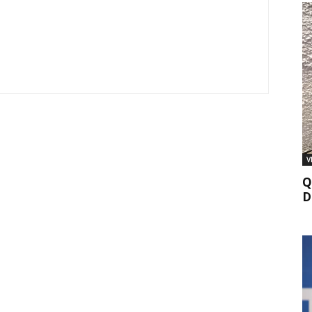
V
Q
D