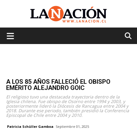
La
Nación
A LOS 85 AÑOS FALLECIÓ EL OBISPO
EMÉRITO ALEJANDRO GOIC
El religioso tuvo una destacada trayectoria dentro de la
Iglesia chilena. Fue obispo de Osorno entre 1994 y 2003, y
posteriormente lideró la Diócesis de Rancagua entre 2004 y
2018. Durante ese periodo, también presidió la Conferencia
Episcopal de Chile entre 2004 y 2010.
Patricia Schüller Gamboa
Septiembre 01, 2025