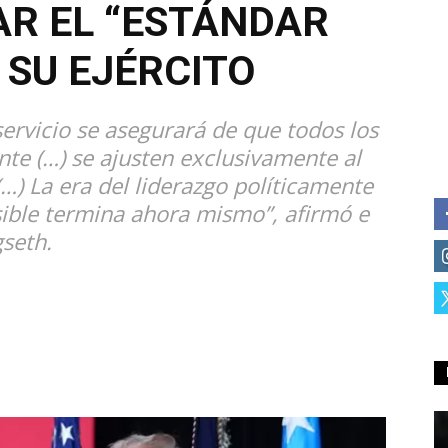
R EL “ESTÁNDAR
 SU EJÉRCITO
servicio se asegurará de que todos los
te (…) se ajusten exclusivamente al
…) La era del liderazgo políticamente
ible termina ahora mismo”, afirmó e
gseth.