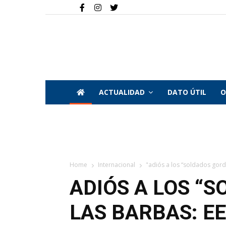
ACTUALIDAD
DATO ÚTIL
O
Home
Internacional
"adiós a los “soldados gord
ADIÓS A LOS “
LAS BARBAS: E