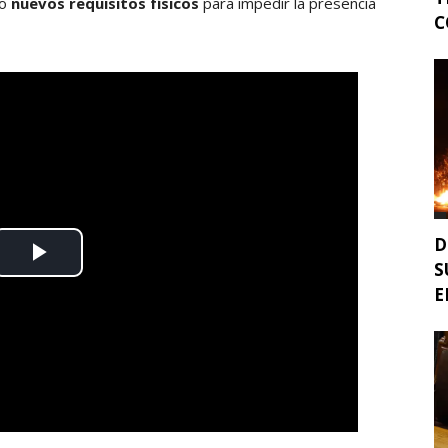
do
nuevos requisitos físicos
para impedir la presencia
C
D
S
E