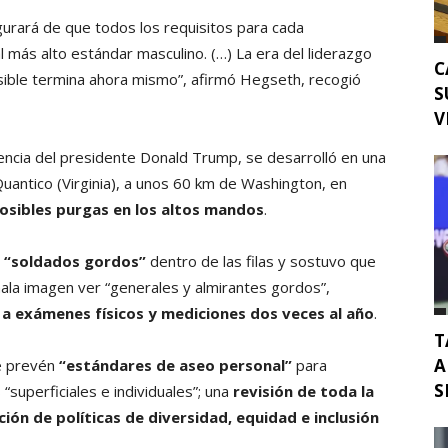
egurará de que todos los requisitos para cada
 más alto estándar masculino. (…) La era del liderazgo
C
sible termina ahora mismo”, afirmó Hegseth, recogió
S
V
sencia del presidente Donald Trump, se desarrolló en una
uantico (Virginia), a unos 60 km de Washington, en
osibles purgas en los altos mandos
.
e
“soldados gordos”
dentro de las filas y sostuvo que
ala imagen ver “generales y almirantes gordos”,
 a exámenes físicos y mediciones dos veces al año
.
T
A
 prevén
“estándares de aseo personal”
para
S
“superficiales e individuales”; una
revisión de toda la
ción de políticas de diversidad, equidad e inclusión