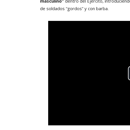
masculino”
dentro del Ejército, introducien
de soldados “gordos” y con barba.