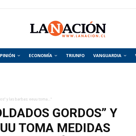
PINIÓN
ECONOMÍA
TRIUNFO
VANGUARDIA
La
Nación
os” y las barbas: eeuu toma..."
SOLDADOS GORDOS” Y
EUU TOMA MEDIDAS