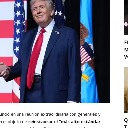
F
M
V
nunció en una reunión extraordinaria con generales y
Q
on el objeto de
reinstaurar el “más alto estándar
T