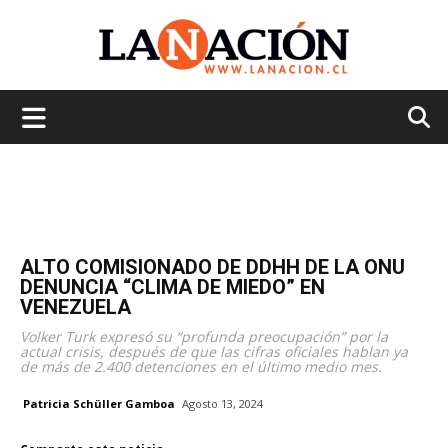
La
Nación
ALTO COMISIONADO DE DDHH DE LA ONU
DENUNCIA “CLIMA DE MIEDO” EN
VENEZUELA
Volker Turk expresó su “profunda preocupación” por la
actual crisis, después de que las cifras oficiales hablan ya
de más de 2.400 detenciones en el último medio mes.
Patricia Schüller Gamboa
Agosto 13, 2024