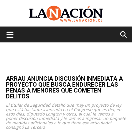
La
Nación
ARRAU ANUNCIA DISCUSIÓN INMEDIATA A
PROYECTO QUE BUSCA ENDURECER LAS
PENAS A MENORES QUE COMETEN
DELITOS
El titular de Seguridad detalló que “hay un proyecto de ley
que está bastante avanzado en el Congreso que es del, en
esos días, diputado Longton y otros, al cual le vamos a
poner discusión inmediata y le vamos a ingresar un paquete
de medidas adicionales a lo que tiene ese articulado”,
consignó La Tercera.