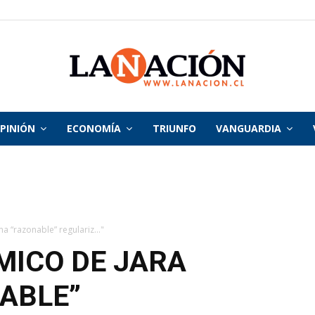
PINIÓN
ECONOMÍA
TRIUNFO
VANGUARDIA
La
Nación
 “razonable” regulariz..."
MICO DE JARA
ABLE”