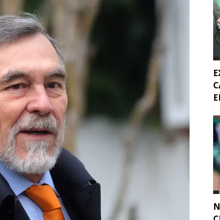
E
C
E
N
C