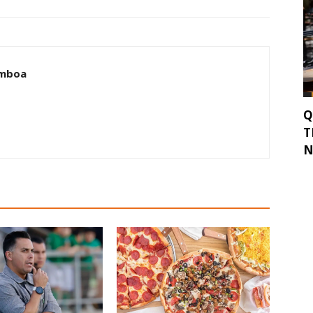
amboa
Q
T
N