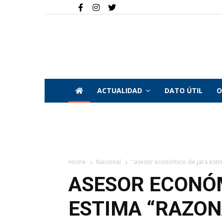
ACTUALIDAD
DATO ÚTIL
O
Home
Nacional
"asesor económico de jara estima
ASESOR ECONÓ
ESTIMA “RAZON