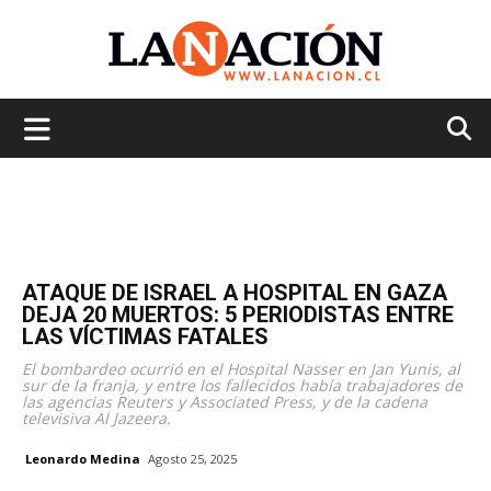
La
Nación
ATAQUE DE ISRAEL A HOSPITAL EN GAZA
DEJA 20 MUERTOS: 5 PERIODISTAS ENTRE
LAS VÍCTIMAS FATALES
El bombardeo ocurrió en el Hospital Nasser en Jan Yunis, al
sur de la franja, y entre los fallecidos había trabajadores de
las agencias Reuters y Associated Press, y de la cadena
televisiva Al Jazeera.
Leonardo Medina
Agosto 25, 2025