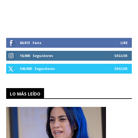
60,813
Fans
LIKE
10,000
Seguidores
SEGUIR
346,900
Seguidores
SEGUIR
LO MÁS LEÍDO