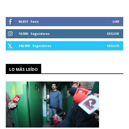
60,813
Fans
LIKE
10,000
Seguidores
SEGUIR
346,900
Seguidores
SEGUIR
LO MÁS LEÍDO