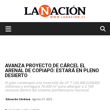
La
Nación
AVANZA PROYECTO DE CÁRCEL EL
ARENAL DE COPIAPÓ: ESTARÁ EN PLENO
DESIERTO
El plan contempla una inversión de UF 7.120.300 (US$300
millones) y entregará 76.600 m² para albergar a 2.160
reclusos dentro del sistema penitenciario nacional.
Eduardo Córdova
Agosto 27, 2025