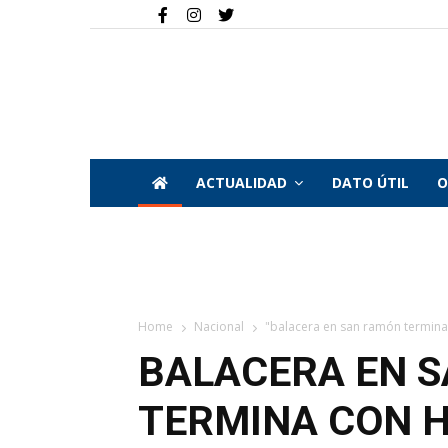
ACTUALIDAD
DATO ÚTIL
O
Home
Nacional
"balacera en san ramón termina 
BALACERA EN 
TERMINA CON 