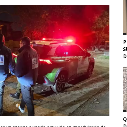
P
S
D
Q
D