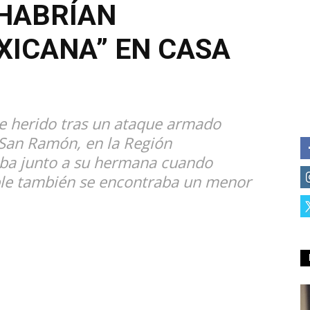
 HABRÍAN
XICANA” EN CASA
 herido tras un ataque armado
 San Ramón, en la Región
aba junto a su hermana cuando
ble también se encontraba un menor