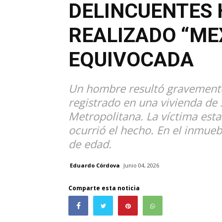
DELINCUENTES
REALIZADO “ME
EQUIVOCADA
Un hombre resultó gravemente
registrado en una vivienda de
Metropolitana. La víctima est
ocurrió el hecho. En el inmue
de edad.
Eduardo Córdova
Junio 04, 2026
Comparte esta noticia