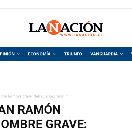
PINIÓN
ECONOMÍA
TRIUNFO
VANGUARDIA
La
Nación
con hombre grave: delincuentes habr..."
SAN RAMÓN
HOMBRE GRAVE: