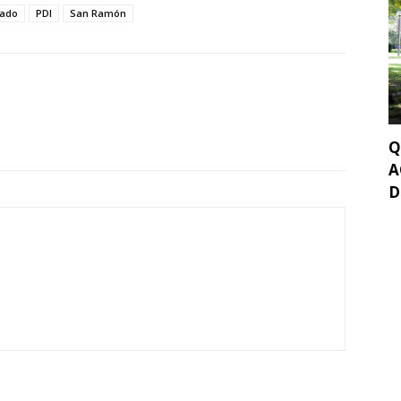
rado
PDI
San Ramón
Q
A
D