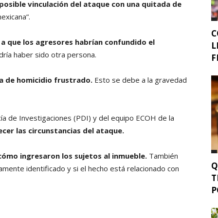
posible vinculación del ataque con una quitada de
exicana”.
C
a a que los agresores habrían confundido el
L
odría haber sido otra persona.
F
ra de homicidio frustrado.
Esto se debe a la gravedad
cía de Investigaciones (PDI) y del equipo ECOH de la
er las circunstancias del ataque.
ómo ingresaron los sujetos al inmueble.
También
Q
amente identificado y si el hecho está relacionado con
T
P