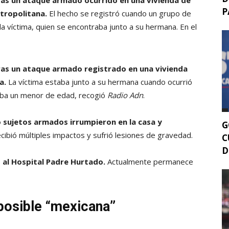
as un ataque armado ocurrido en una vivienda de
P
tropolitana.
El hecho se registró cuando un grupo de
la víctima, quien se encontraba junto a su hermana. En el
as un ataque armado registrado en una vivienda
a.
La víctima estaba junto a su hermana cuando ocurrió
raba un menor de edad, recogió
Radio Adn
.
o sujetos armados irrumpieron en la casa y
G
recibió múltiples impactos y sufrió lesiones de gravedad.
C
D
o al Hospital Padre Hurtado.
Actualmente permanece
 posible “mexicana”