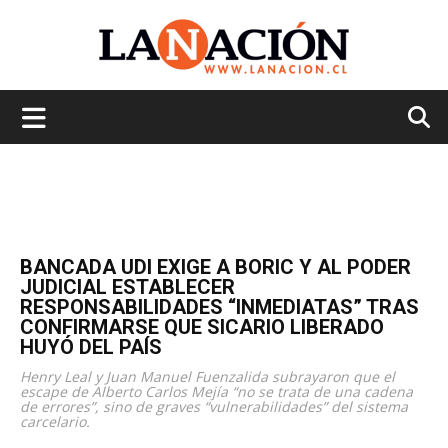
La
Nación
BANCADA UDI EXIGE A BORIC Y AL PODER
JUDICIAL ESTABLECER
RESPONSABILIDADES “INMEDIATAS” TRAS
CONFIRMARSE QUE SICARIO LIBERADO
HUYÓ DEL PAÍS
Henry Leal y Juan Manuel Fuenzalida subrayaron que el
escape de Alberto Carlos Mejía “no se trata de una cadena
de errores”, sino de graves “vulnerabilidades” del sistema
carcelario.