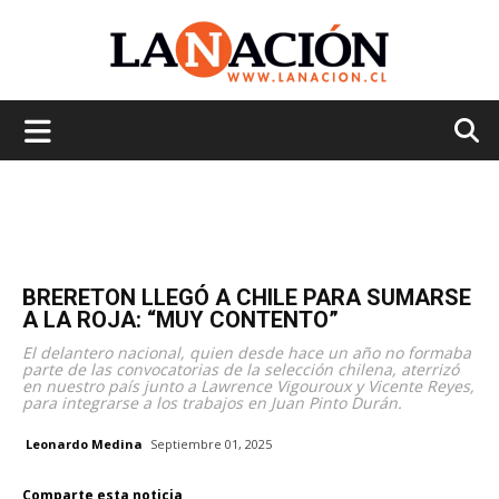
La
Nación
BRERETON LLEGÓ A CHILE PARA SUMARSE
A LA ROJA: “MUY CONTENTO”
El delantero nacional, quien desde hace un año no formaba
parte de las convocatorias de la selección chilena, aterrizó
en nuestro país junto a Lawrence Vigouroux y Vicente Reyes,
para integrarse a los trabajos en Juan Pinto Durán.
Leonardo Medina
Septiembre 01, 2025
Comparte esta noticia