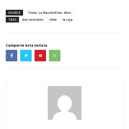
SOURCE
Texto: La Nación/Foto: Aton
TAGS
ben brereton
chile
la roja
Comparte esta noticia