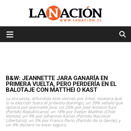
La
Nación
B&W: JEANNETTE JARA GANARÍA EN
PRIMERA VUELTA, PERO PERDERÍA EN EL
BALOTAJE CON MATTHEI O KAST
La encuesta, difundida este viernes por Emol, muestra que
si la elección fuera el próximo domingo, un 39% señaló que
optaría por Jeannette Jara; un 25% por José Antonio Kast
(Partido Republicano); un 18% por Evelyn Matthei (Chile
Vamos); un 9% por Johannes Kaiser (Partido Nacional
Libertario); un 5% por Franco Parisi (Partido de la Gente); y
un 4% declaró no estar seguro.