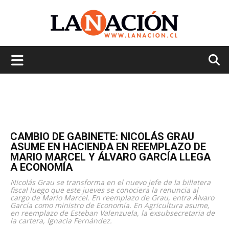
La
Nación
CAMBIO DE GABINETE: NICOLÁS GRAU
ASUME EN HACIENDA EN REEMPLAZO DE
MARIO MARCEL Y ÁLVARO GARCÍA LLEGA
A ECONOMÍA
Nicolás Grau se transforma en el nuevo jefe de la billetera
fiscal luego que este jueves se conociera la renuncia al
cargo de Mario Marcel. En reemplazo de Grau, entra Álvaro
García como ministro de Economía. En Agricultura asume,
en reemplazo de Esteban Valenzuela, la exsubsecretaria de
la cartera, Ignacia Fernández.