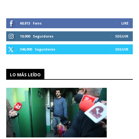
60,813
Fans
LIKE
10,000
Seguidores
SEGUIR
346,900
Seguidores
SEGUIR
LO MÁS LEÍDO