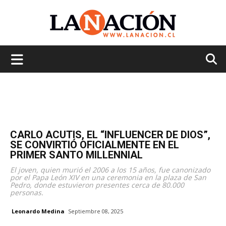
La
Nación
CARLO ACUTIS, EL “INFLUENCER DE DIOS”,
SE CONVIRTIÓ OFICIALMENTE EN EL
PRIMER SANTO MILLENNIAL
El joven, quien murió el 2006 a los 15 años, fue canonizado
por el Papa León XIV en una ceremonia en la plaza de San
Pedro, donde estuvieron presentes cerca de 80.000
personas.
Leonardo Medina
Septiembre 08, 2025