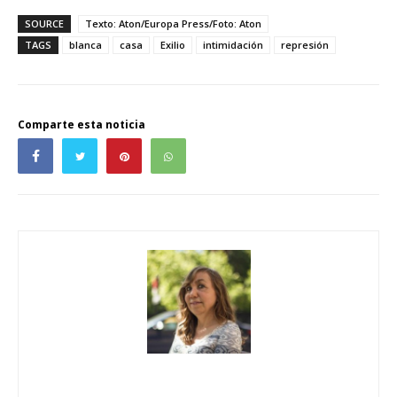
SOURCE
Texto: Aton/Europa Press/Foto: Aton
TAGS
blanca
casa
Exilio
intimidación
represión
Comparte esta noticia