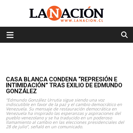
La
Nación
CASA BLANCA CONDENA “REPRESIÓN E
INTIMIDACIÓN” TRAS EXILIO DE EDMUNDO
GONZÁLEZ
“Edmundo González Urrutia sigue siendo una voz
indiscutible en favor de la paz y el cambio democrático en
Venezuela. Su mensaje de restauración democrática en
Venezuela ha inspirado las esperanzas y aspiraciones del
pueblo venezolano y se ha traducido en un poderoso
llamamiento al cambio en las elecciones presidenciales del
28 de julio”, señaló en un comunicado.