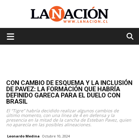
La
Nación
CON CAMBIO DE ESQUEMA Y LA INCLUSIÓN
DE PAVEZ: LA FORMACIÓN QUE HABRÍA
DEFINIDO GARECA PARA EL DUELO CON
BRASIL
El “Tigre” habría decidido realizar algunos cambios de
último momento, con una línea de 4 en defensa y la
presencia en la mitad de la cancha de Esteban Pavez, quien
no aparecía en las posibles alineaciones.
Leonardo Medina
Octubre 10, 2024