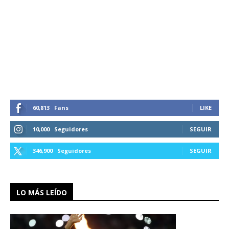
60,813
Fans
LIKE
10,000
Seguidores
SEGUIR
346,900
Seguidores
SEGUIR
LO MÁS LEÍDO