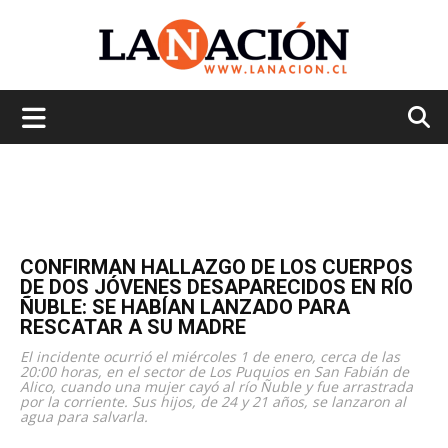
La
Nación
CONFIRMAN HALLAZGO DE LOS CUERPOS
DE DOS JÓVENES DESAPARECIDOS EN RÍO
ÑUBLE: SE HABÍAN LANZADO PARA
RESCATAR A SU MADRE
El incidente ocurrió el miércoles 1 de enero, cerca de las
20:00 horas, en el sector de Los Puquios en San Fabián de
Alico, cuando una mujer cayó al río Ñuble y fue arrastrada
por la corriente. Sus hijos, de 24 y 21 años, se lanzaron al
agua para salvarla.