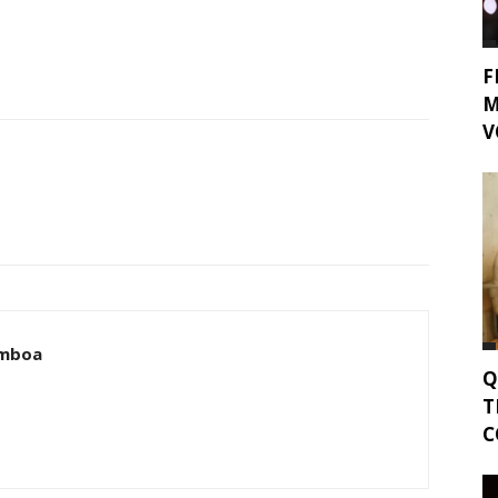
F
M
V
amboa
Q
T
C