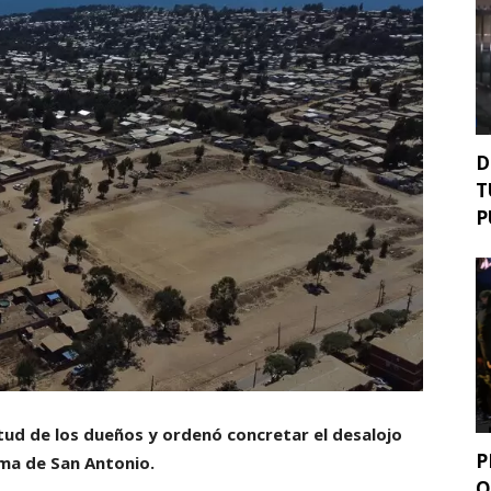
D
T
P
itud de los dueños y ordenó concretar el desalojo
P
ma de San Antonio.
O