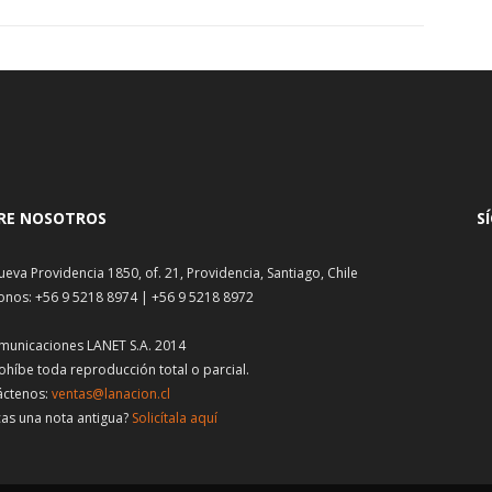
RE NOSOTROS
S
ueva Providencia 1850, of. 21, Providencia, Santiago, Chile
onos: +56 9 5218 8974 | +56 9 5218 8972
municaciones LANET S.A. 2014
ohíbe toda reproducción total o parcial.
áctenos:
ventas@lanacion.cl
as una nota antigua?
Solicítala aquí