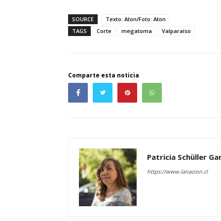
SOURCE
Texto: Aton/Foto: Aton
TAGS
Corte
megatoma
Valparaíso
Comparte esta noticia
Patricia Schüller G
https://www.lanacion.cl