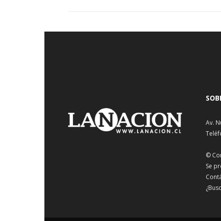
SOB
Av. N
Teléf
© Co
Se pr
Cont
¿Busc