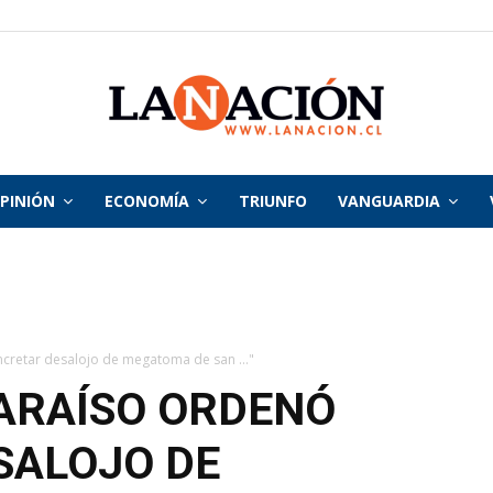
PINIÓN
ECONOMÍA
TRIUNFO
VANGUARDIA
La
Nación
ncretar desalojo de megatoma de san ..."
ARAÍSO ORDENÓ
SALOJO DE