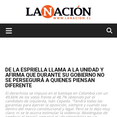
La
Nación
DE LA ESPRIELLA LLAMA A LA UNIDAD Y
AFIRMA QUE DURANTE SU GOBIERNO NO
SE PERSEGUIRÁ A QUIENES PIENSAN
DIFERENTE
El derechista se impuso en el balotaje en Colombia con un
49,66% de los votos frente al 48,7% obtenido por el
candidato de izquierda, Iván Cepeda. “Tendrá todas las
garantías para ejercer la oposición, siempre y cuando sea
dentro del marco constitucional y legal. Pero se lo dejo muy
claro: ni se le ocurra estimular la violencia. Absténgase de
sembrar el terror”, remarcó el ultraderechista en un