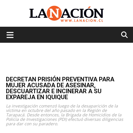
La
Nación
DECRETAN PRISIÓN PREVENTIVA PARA
MUJER ACUSADA DE ASESINAR,
DESCUARTIZAR E INCINERAR A SU
EXPAREJA EN IQUIQUE
La investigación comenzó luego de la desaparición de la
víctima en octubre del año pasado en la Región de
Tarapacá. Desde entonces, la Brigada de Homicidios de la
Policía de Investigaciones (PDI) efectuó diversas diligencias
para dar con su paradero.